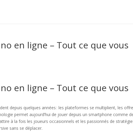
no en ligne – Tout ce que vous
s
no en ligne – Tout ce que vous
dent depuis quelques années : les plateformes se multiplient, les offr
chnologie permet aujourd’hui de jouer depuis un smartphone comme d
tire à la fois les joueurs occasionnels et les passionnés de stratégie
sive sans se déplacer.