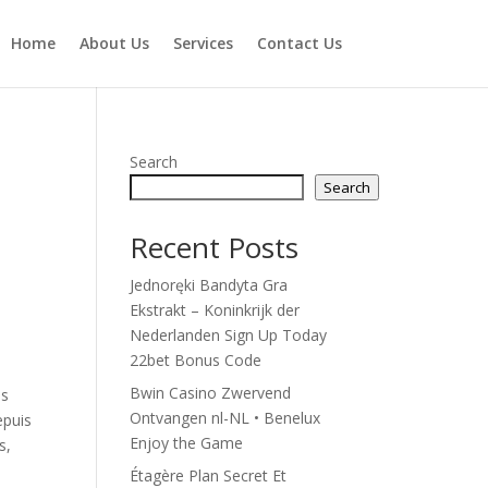
Home
About Us
Services
Contact Us
Search
Search
Recent Posts
Jednoręki Bandyta Gra
Ekstrakt – Koninkrijk der
Nederlanden Sign Up Today
22bet Bonus Code
Bwin Casino Zwervend
es
Ontvangen nl-NL • Benelux
epuis
Enjoy the Game
s,
Étagère Plan Secret Et