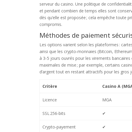
serveur du casino. Une politique de confidential
et pendant combien de temps elles sont conservée
dès qu’elle est proposée ; cela empêche toute 
compromis.
Méthodes de paiement sécuri
Les options varient selon les plateformes : carte
ainsi que les crypto‑monnaies (Bitcoin, Ethereum
à 3‑5 jours ouvrés pour les virements bancaires c
maximales de mise ; par exemple, certains casin
d’argent tout en restant attractifs pour les gros 
Critère
Casino A (MG
Licence
MGA
SSL 256‑bits
✔︎
Crypto‑payement
✔︎