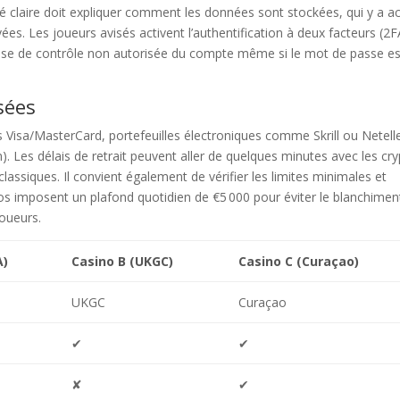
ité claire doit expliquer comment les données sont stockées, qui y a a
s. Les joueurs avisés activent l’authentification à deux facteurs (2F
prise de contrôle non autorisée du compte même si le mot de passe es
sées
s Visa/MasterCard, portefeuilles électroniques comme Skrill ou Netelle
). Les délais de retrait peuvent aller de quelques minutes avec les cr
lassiques. Il convient également de vérifier les limites minimales et
os imposent un plafond quotidien de €5 000 pour éviter le blanchimen
joueurs.
A)
Casino B (UKGC)
Casino C (Curaçao)
UKGC
Curaçao
✔︎
✔︎
✘
✔︎