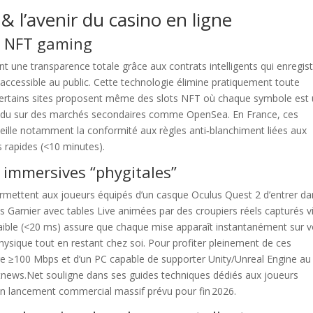
 l’avenir du casino en ligne
 & NFT gaming
nt une transparence totale grâce aux contrats intelligents qui enregis
ccessible au public. Cette technologie élimine pratiquement toute
certains sites proposent même des slots NFT où chaque symbole est
endu sur des marchés secondaires comme OpenSea. En France, ces
veille notamment la conformité aux règles anti‑blanchiment liées aux
s rapides (<10 minutes).
s immersives “phygitales”
permettent aux joueurs équipés d’un casque Oculus Quest 2 d’entrer d
lais Garnier avec tables Live animées par des croupiers réels capturés v
faible (<20 ms) assure que chaque mise apparaît instantanément sur v
physique tout en restant chez soi. Pour profiter pleinement de ces
ibre ≥100 Mbps et d’un PC capable de supporter Unity/Unreal Engine au
ews.Net souligne dans ses guides techniques dédiés aux joueurs
on lancement commercial massif prévu pour fin 2026.