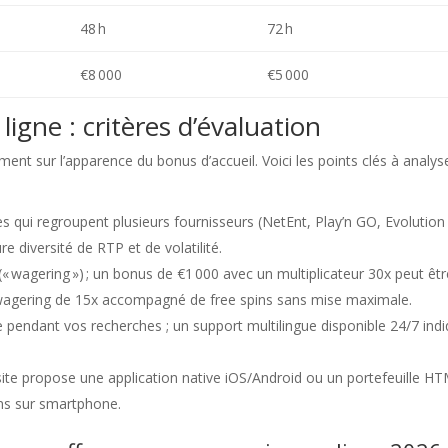
48 h
72 h
€8 000
€5 000
 ligne : critères d’évaluation
ment sur l’apparence du bonus d’accueil. Voici les points clés à analys
mes qui regroupent plusieurs fournisseurs (NetEnt, Play’n GO, Evolution
e diversité de RTP et de volatilité.
e (« wagering ») ; un bonus de €1 000 avec un multiplicateur 30x peut êt
wagering de 15x accompagné de free spins sans mise maximale.
ive pendant vos recherches ; un support multilingue disponible 24/7 ind
site propose une application native iOS/Android ou un portefeuille H
ions sur smartphone.