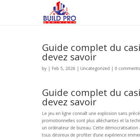
Guide complet du casi
devez savoir
by
|
Feb 5, 2026
|
Uncategorized
|
0 comment
Guide complet du casi
devez savoir
Le jeu en ligne connaît une explosion sans précé
promotionnelles sont plus alléchantes et la te
un ordinateur de bureau. Cette démocratisation at
tous désireux de profiter d’une expérience immer