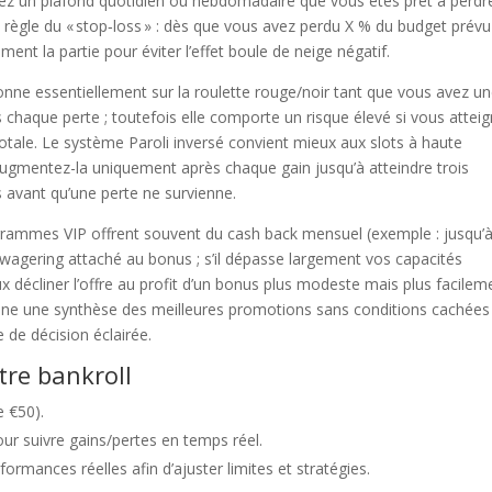
xez un plafond quotidien ou hebdomadaire que vous êtes prêt à perdr
a règle du « stop‑loss » : dès que vous avez perdu X % du budget prévu
nt la partie pour éviter l’effet boule de neige négatif.
onne essentiellement sur la roulette rouge/noir tant que vous avez u
 chaque perte ; toutefois elle comporte un risque élevé si vous attei
totale. Le système Paroli inversé convient mieux aux slots à haute
s augmentez-la uniquement après chaque gain jusqu’à atteindre trois
s avant qu’une perte ne survienne.
ogrammes VIP offrent souvent du cash back mensuel (exemple : jusqu’
 wagering attaché au bonus ; s’il dépasse largement vos capacités
ux décliner l’offre au profit d’un bonus plus modeste mais plus facilem
ine une synthèse des meilleures promotions sans conditions cachées
e de décision éclairée.
tre bankroll
 €50).
pour suivre gains/pertes en temps réel.
ormances réelles afin d’ajuster limites et stratégies.