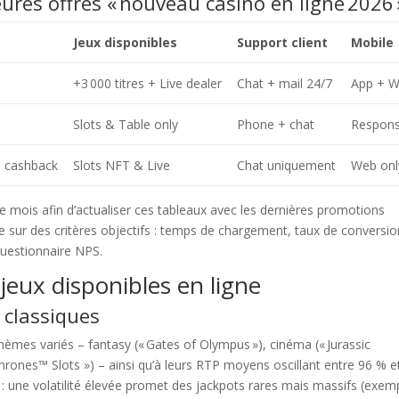
ures offres « nouveau casino en ligne 2026 
Jeux disponibles
Support client
Mobile
+3 000 titres + Live dealer
Chat + mail 24/7
App + 
Slots & Table only
Phone + chat
Respons
o cashback
Slots NFT & Live
Chat uniquement
Web onl
mois afin d’actualiser ces tableaux avec les dernières promotions
 sur des critères objectifs : temps de chargement, taux de conversio
 questionnaire NPS.
e jeux disponibles en ligne
 classiques
thèmes variés – fantasy (« Gates of Olympus »), cinéma (« Jurassic
hrones™ Slots ») – ainsi qu’à leurs RTP moyens oscillant entre 96 % e
 : une volatilité élevée promet des jackpots rares mais massifs (exemp