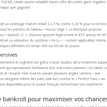
0 M), tandis qu’une volatilité basse offre des petits gains réguliers 
 chaque spin gagnant.
de un avantage maison réduit à 2,7 %, contre 5,26 % pour la version
 pour les puristes du tableau « House Edge ». Le blackjack propose
» ou « Spanish 21 », chacune ajustant légèrement le RTP autour de 99
irtuel ou utilisation du système « Hi‑Lo » – restent applicables même
iques affichées en temps réel sur l’écran du joueur.
ersives
dominent le segment live grâce à leurs studios ultra‑modernes équip
el qui reproduisent l’ambiance d’un vrai casino parisien. Les tables L
 avec le croupier réel, tout en suivant plusieurs angles caméra – vue
 jeux intègrent même des paris side‑bet comme le « Perfect Pairs » au
mises disponibles pour le joueur français recherchant une expérience
de bankroll pour maximiser vos chance