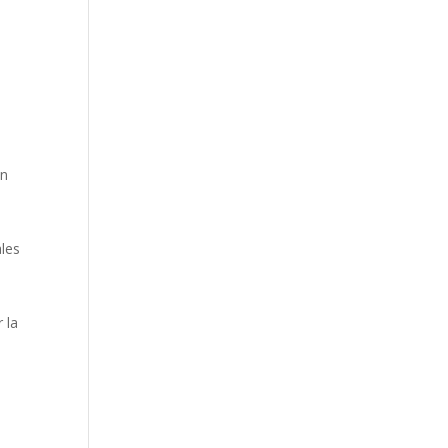
an
ales
 la