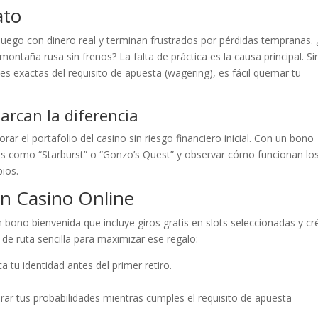
ato
juego con dinero real y terminan frustrados por pérdidas tempranas.
ontaña rusa sin frenos? La falta de práctica es la causa principal. Si
nes exactas del requisito de apuesta (wagering), es fácil quemar tu
arcan la diferencia
ar el portafolio del casino sin riesgo financiero inicial. Con un bono
res como “Starburst” o “Gonzo’s Quest” y observar cómo funcionan lo
ios.
n Casino Online
 bono bienvenida que incluye giros gratis en slots seleccionadas y cr
de ruta sencilla para maximizar ese regalo:
ca tu identidad antes del primer retiro.
orar tus probabilidades mientras cumples el requisito de apuesta