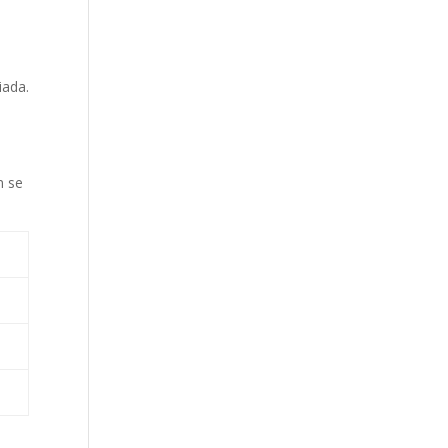
iada.
n se