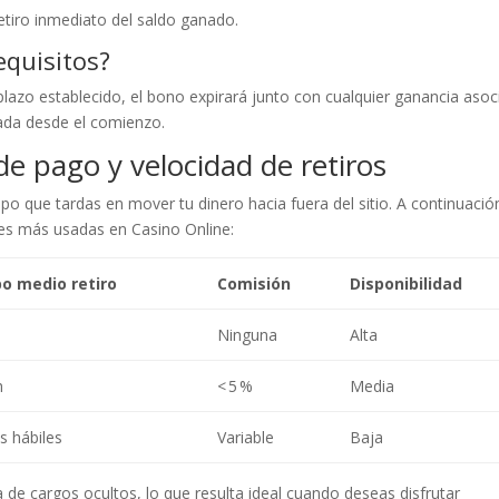
retiro inmediato del saldo ganado.
equisitos?
plazo establecido, el bono expirará junto con cualquier ganancia asoc
inada desde el comienzo.
 pago y velocidad de retiros
po que tardas en mover tu dinero hacia fuera del sitio. A continuació
es más usadas en Casino Online:
o medio retiro
Comisión
Disponibilidad
Ninguna
Alta
h
< 5 %
Media
s hábiles
Variable
Baja
 de cargos ocultos, lo que resulta ideal cuando deseas disfrutar