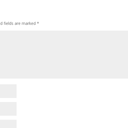
ed fields are marked
*