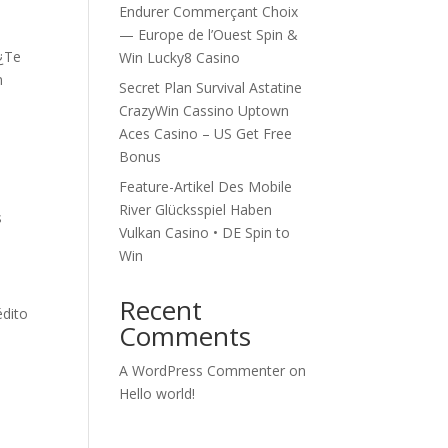
Endurer Commerçant Choix
— Europe de l’Ouest Spin &
 ¿Te
Win Lucky8 Casino
n
Secret Plan Survival Astatine
CrazyWin Cassino Uptown
Aces Casino – US Get Free
Bonus
Feature-Artikel Des Mobile
River Glücksspiel Haben
s
Vulkan Casino • DE Spin to
Win
Recent
édito
Comments
A WordPress Commenter
on
Hello world!