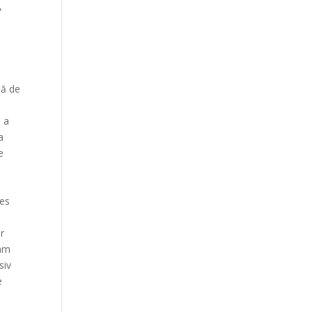
,
mă de
n
ă a
a
e
e
ces
or
ram
siv
e