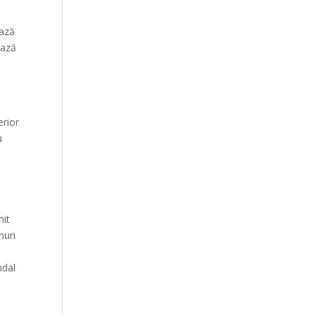
ează
ează
erior
u
i
,
nit
nuri
ndal