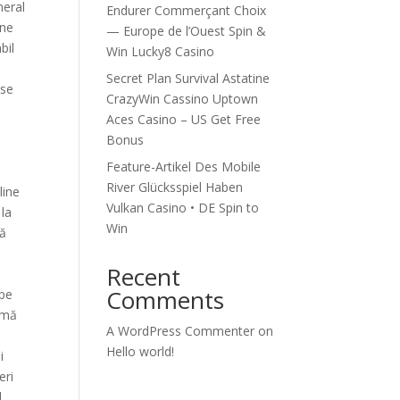
neral
Endurer Commerçant Choix
ine
— Europe de l’Ouest Spin &
bil
Win Lucky8 Casino
e
Secret Plan Survival Astatine
rse
CrazyWin Cassino Uptown
a
Aces Casino – US Get Free
Bonus
Feature-Artikel Des Mobile
River Glücksspiel Haben
line
Vulkan Casino • DE Spin to
 la
Win
nă
Recent
Comments
ape
rmă
A WordPress Commenter
on
Hello world!
i
eri
l