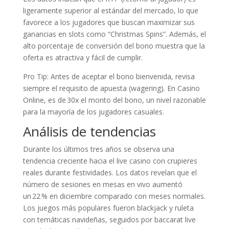
ligeramente superior al estándar del mercado, lo que
favorece a los jugadores que buscan maximizar sus
ganancias en slots como “Christmas Spins”. Además, el
alto porcentaje de conversión del bono muestra que la
oferta es atractiva y fácil de cumplir.
Pro Tip: Antes de aceptar el bono bienvenida, revisa
siempre el requisito de apuesta (wagering). En Casino
Online, es de 30x​ el monto del bono, un nivel razonable
para la mayoría de los jugadores casuales.
Análisis de tendencias
Durante los últimos tres años se observa una
tendencia creciente hacia el live casino con crupieres
reales durante festividades. Los datos revelan que el
número de sesiones en mesas en vivo aumentó
un 22 % en diciembre comparado con meses normales.
Los juegos más populares fueron blackjack y ruleta
con temáticas navideñas, seguidos por baccarat live