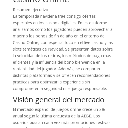
Resumen ejecutivo
La temporada navideña trae consigo ofertas
especiales en los casinos digitales. En este informe
analizamos cómo los jugadores pueden aprovechar al
máximo los bonos de fin de año en el entorno de
Casino Online, con especial foco en el live casino y las
slots temáticas de Navidad. Se presentan datos sobre
la velocidad de los retiros, los métodos de pago más
eficientes y la influencia del bono bienvenida en la
rentabilidad del jugador. Además, se comparan
distintas plataformas y se ofrecen recomendaciones
prácticas para optimizar la experiencia sin
comprometer la seguridad ni el juego responsable.
Visión general del mercado
El mercado español de juegos online crece un 5 %
anual según la última encuesta de la AEBE. Los
usuarios buscan cada vez más promociones festivas