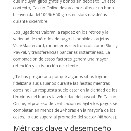
que incluyan giros gratis y bonos sin depósito. En este
contexto, Casino Online destaca por ofrecer un bono
bienvenida del 100 % + 50 giros en slots navideñas
durante diciembre.
Los jugadores valoran la rapidez en los retiros y la
variedad de métodos de pago disponibles: tarjetas
Visa/Mastercard, monederos electrónicos como Skrill y
PayPal, y transferencias bancarias instantáneas. La
combinación de estos factores genera una mayor
retención y satisfacción del cliente.
¿Te has preguntado por qué algunos sitios logran
fidelizar a sus usuarios durante las fiestas mientras
otros no? La respuesta suele estar en la claridad de los
términos del bono y la velocidad del payout. En Casino
Online, el proceso de verificación es ágil y los pagos se
completan en menos de 24 horas en la mayoría de los
casos, lo que supera al promedio del sector (48 horas).
Métricas clave y desempeño