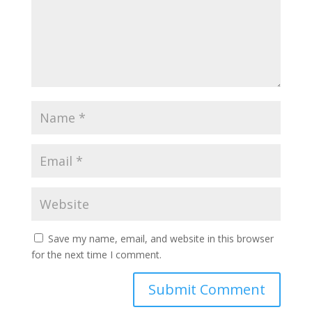
Save my name, email, and website in this browser
for the next time I comment.