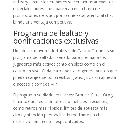
Industry Secret: los crupieres suelen anunciar eventos
especiales antes que aparezcan en la barra de
promociones del sitio, por lo que estar atento al chat
brinda una ventaja competitiva.
Programa de lealtad y
bonificaciones exclusivas
Una de las mayores fortalezas de Casino Online es su
programa de lealtad, diseñado para premiar a los
jugadores más activos tanto en slots como en el
casino en vivo. Cada euro apostado genera puntos que
pueden canjearse por créditos gratis, giros sin apuesta
o acceso a torneos VIP.
El programa se divide en niveles: Bronce, Plata, Oro y
Platino. Cada escalón ofrece beneficios crecientes,
como retiros más rápidos, límites de apuesta más
altos y atención personalizada mediante un chat
exclusivo con agentes especializados.