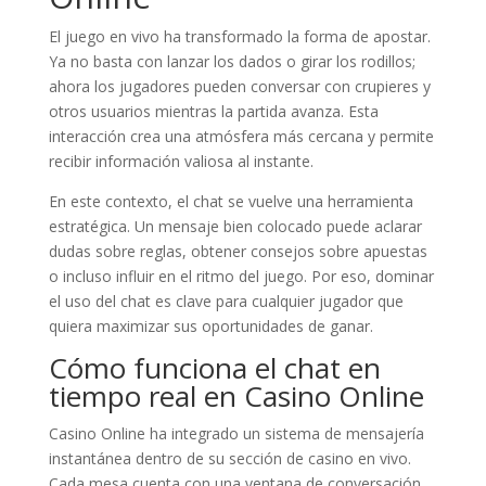
El juego en vivo ha transformado la forma de apostar.
Ya no basta con lanzar los dados o girar los rodillos;
ahora los jugadores pueden conversar con crupieres y
otros usuarios mientras la partida avanza. Esta
interacción crea una atmósfera más cercana y permite
recibir información valiosa al instante.
En este contexto, el chat se vuelve una herramienta
estratégica. Un mensaje bien colocado puede aclarar
dudas sobre reglas, obtener consejos sobre apuestas
o incluso influir en el ritmo del juego. Por eso, dominar
el uso del chat es clave para cualquier jugador que
quiera maximizar sus oportunidades de ganar.
Cómo funciona el chat en
tiempo real en Casino Online
Casino Online ha integrado un sistema de mensajería
instantánea dentro de su sección de casino en vivo.
Cada mesa cuenta con una ventana de conversación