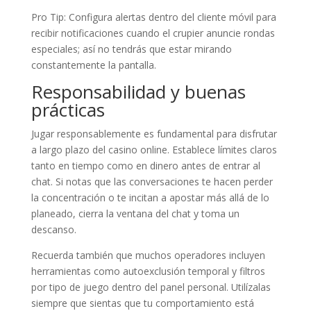
Pro Tip: Configura alertas dentro del cliente móvil para
recibir notificaciones cuando el crupier anuncie rondas
especiales; así no tendrás que estar mirando
constantemente la pantalla.
Responsabilidad y buenas
prácticas
Jugar responsablemente es fundamental para disfrutar
a largo plazo del casino online. Establece límites claros
tanto en tiempo como en dinero antes de entrar al
chat. Si notas que las conversaciones te hacen perder
la concentración o te incitan a apostar más allá de lo
planeado, cierra la ventana del chat y toma un
descanso.
Recuerda también que muchos operadores incluyen
herramientas como autoexclusión temporal y filtros
por tipo de juego dentro del panel personal. Utilízalas
siempre que sientas que tu comportamiento está