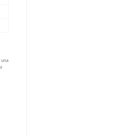
n una
el