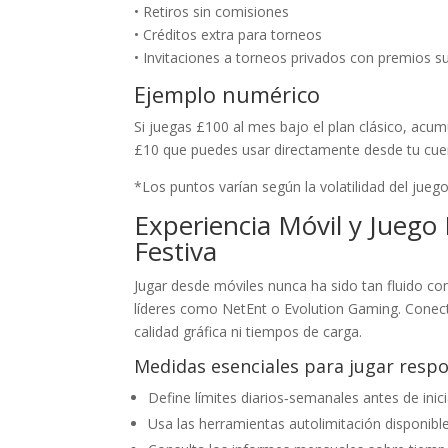
• Retiros sin comisiones
• Créditos extra para torneos
• Invitaciones a torneos privados con premios s
Ejemplo numérico
Si juegas £100 al mes bajo el plan clásico, acu
£10 que puedes usar directamente desde tu cue
*Los puntos varían según la volatilidad del jueg
Experiencia Móvil y Jueg
Festiva
Jugar desde móviles nunca ha sido tan fluido 
líderes como NetEnt o Evolution Gaming. Conect
calidad gráfica ni tiempos de carga.
Medidas esenciales para jugar res
Define límites diarios‑semanales antes de inici
Usa las herramientas autolimitación disponibl