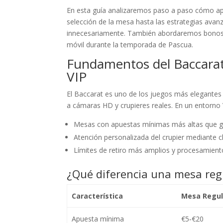
En esta guía analizaremos paso a paso cómo apr
selección de la mesa hasta las estrategias avan
innecesariamente. También abordaremos bonos e
móvil durante la temporada de Pascua.
Fundamentos del Baccarat
VIP
El Baccarat es uno de los juegos más elegantes d
a cámaras HD y crupieres reales. En un entorno 
Mesas con apuestas mínimas más altas que gar
Atención personalizada del crupier mediante c
Límites de retiro más amplios y procesamient
¿Qué diferencia una mesa reg
Característica
Mesa Regul
Apuesta mínima
€5‑€20