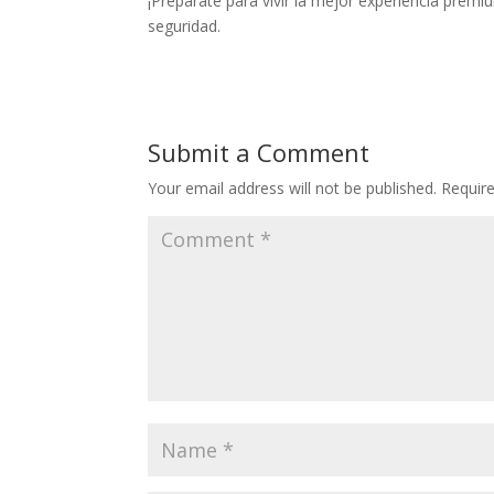
¡Prepárate para vivir la mejor experiencia prem
seguridad.​
Submit a Comment
Your email address will not be published.
Requir