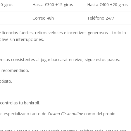
0 giros
Hasta €300 +15 giros
Hasta €400 +20 giros
Correo 48h
Teléfono 24/7
 licencias fuertes, retiros veloces e incentivos generosos—todo lo
live sin interrupciones.
nsas consistentes al jugar baccarat en vivo, sigue estos pasos:
e recomendado.
pósito.
controlas tu bankroll.
te especializado tanto de
Casino Cirsa online
como del propio