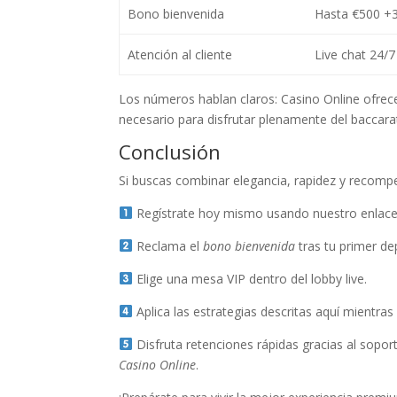
Bono bienvenida
Hasta €500 +3
Atención al cliente
Live chat 24/7
Los números hablan claros: Casino Online ofrece
necesario para disfrutar plenamente del baccarat 
Conclusión
Si buscas combinar elegancia, rapidez y recompe
Regístrate hoy mismo usando nuestro enlac
Reclama el
bono bienvenida
tras tu primer de
Elige una mesa VIP dentro del lobby live.
Aplica las estrategias descritas aquí mientras 
Disfruta retenciones rápidas gracias al sopor
Casino Online
.