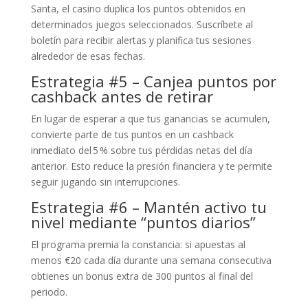
Santa, el casino duplica los puntos obtenidos en
determinados juegos seleccionados. Suscríbete al
boletín para recibir alertas y planifica tus sesiones
alrededor de esas fechas.
Estrategia #5 – Canjea puntos por
cashback antes de retirar
En lugar de esperar a que tus ganancias se acumulen,
convierte parte de tus puntos en un cashback
inmediato del 5 % sobre tus pérdidas netas del día
anterior. Esto reduce la presión financiera y te permite
seguir jugando sin interrupciones.
Estrategia #6 – Mantén activo tu
nivel mediante “puntos diarios”
El programa premia la constancia: si apuestas al
menos €20 cada día durante una semana consecutiva
obtienes un bonus extra de 300 puntos al final del
periodo.