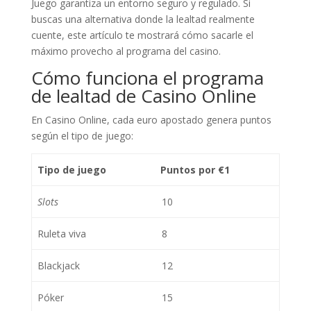
Juego garantiza un entorno seguro y regulado. Si
buscas una alternativa donde la lealtad realmente
cuente, este artículo te mostrará cómo sacarle el
máximo provecho al programa del casino.
Cómo funciona el programa
de lealtad de Casino Online
En Casino Online, cada euro apostado genera puntos
según el tipo de juego:
Tipo de juego
Puntos por €1
Slots
10
Ruleta viva
8
Blackjack
12
Póker
15