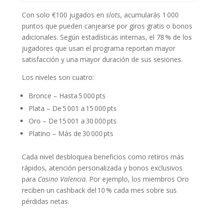
Con solo €100 jugados en
slots
, acumularás 1 000
puntos que pueden canjearse por giros gratis o bonos
adicionales. Según estadísticas internas, el 78 % de los
jugadores que usan el programa reportan mayor
satisfacción y una mayor duración de sus sesiones.
Los niveles son cuatro:
Bronce – Hasta 5 000 pts
Plata – De 5 001 a 15 000 pts
Oro – De 15 001 a 30 000 pts
Platino – Más de 30 000 pts
Cada nivel desbloquea beneficios como retiros más
rápidos, atención personalizada y bonos exclusivos
para
Casino Valencia
. Por ejemplo, los miembros Oro
reciben un cashback del 10 % cada mes sobre sus
pérdidas netas.