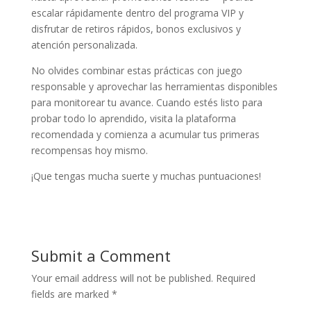
escalar rápidamente dentro del programa VIP y
disfrutar de retiros rápidos, bonos exclusivos y
atención personalizada.
No olvides combinar estas prácticas con juego
responsable y aprovechar las herramientas disponibles
para monitorear tu avance. Cuando estés listo para
probar todo lo aprendido, visita la plataforma
recomendada y comienza a acumular tus primeras
recompensas hoy mismo.
¡Que tengas mucha suerte y muchas puntuaciones!
Submit a Comment
Your email address will not be published.
Required
fields are marked
*