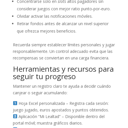
Concentrarse solo en
slots
altos pagadores sin
considerar juegos con mejor ratio punto‑por‑euro.
Olvidar activar las notificaciones móviles.
Retirar fondos antes de alcanzar un nivel superior
que ofrezca mejores beneficios.
Recuerda siempre establecer límites personales y jugar
responsablemente. Un control adecuado evita que las
recompensas se conviertan en una carga financiera.
Herramientas y recursos para
seguir tu progreso
Mantener un registro claro te ayuda a decidir cuándo
canjear o seguir acumulando:
Hoja Excel personalizada – Registra cada sesión:
juego jugado, euros apostados y puntos obtenidos.
Aplicación “Mi Lealtad” – Disponible dentro del
portal móvil; muestra gráficos diarios.